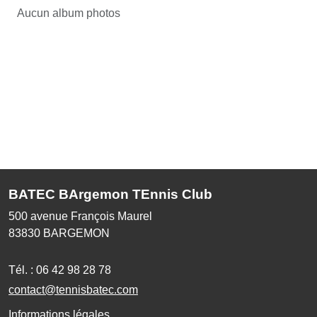
Aucun album photos
BATEC BArgemon TEnnis Club
500 avenue François Maurel
83830
BARGEMON
Tél. :
06 42 98 28 78
contact@tennisbatec.com
Informations légales