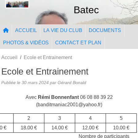
Panneau de gestion des cookies
Batec
ACCUEIL
LA VIE DU CLUB
DOCUMENTS
PHOTOS & VIDÉOS
CONTACT ET PLAN
Accueil
Ecole et Entrainement
Ecole et Entrainement
Publiée le
30 mars 2024
par
Gérard Bonald
Avec
Rémi Bonnenfant
06 08 88 39 22
(banditmaniac2001@yahoo.fr)
2
3
4
5
0 €
18.00 €
14.00 €
12.00 €
10.00 €
Nombre de participants